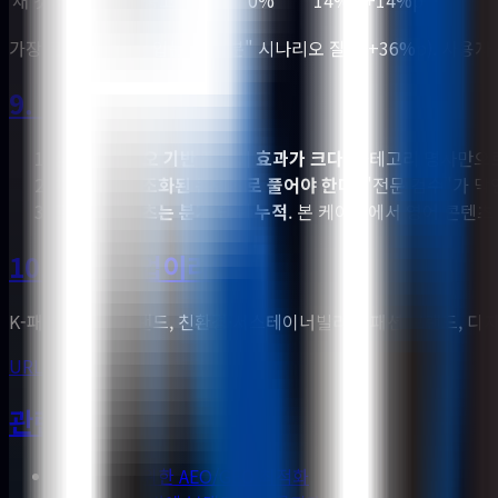
새 것처럼 깨끗한 중고 옷
0%
14%
+14%p
가장 큰 변화는 "안 입는 옷 처분" 시나리오 질문(+36%p). 사
9. 배운 점
상황·시나리오 기반 질문이 효과가 크다
. 카테고리 명사만으
차별점을 구조화된 콘텐츠로 풀어야 한다
. "전문 검수"가 
글로벌 콘텐츠는 분기 단위 누적
. 본 케이스에서 영어 콘텐
10. 같은 산업이라면
K-패션 글로벌 브랜드, 친환경·서스테이너빌리티 패션 브랜드, 디
URL 진단 받기 →
관련 페이지
이커머스를 위한 AEO/GEO 최적화