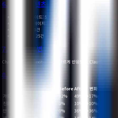
6. 생성한 콘텐츠 유형
검수·살균 가이드: 5건
시나리오별 페이지: 6건
FAQ 확장: 20건
외부 콘텐츠: 25건
7. AI 모델별 변화
ChatGPT와 Perplexity가 가장 빠르게 반응했고, Claude는 E
8. 결과 — 질문별
질문
Before
After
변화
가품 이슈 없는 중고 패션 어플
32%
49%
+17%p
친환경적인 패션 플랫폼
0%
10%
+10%p
안 입는 옷 쉽게 팔 수 있는 방법
0%
36%
+36%p