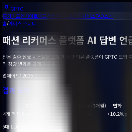
GPTO
홈
가이드
인사이트
비교
산업별
케이스
성과
서비스
FAQ
소개
홈
/
케이스 스터디
패션 리커머스 플랫폼 AI 답변 언급률
전문 검수·살균 시스템을 보유한 중고 의류 플랫폼이 GPTO 도입 후 3개월
의 정량 변화를 공개합니다.
업데이트:
2026-05-27
결과 요약
지표
Baseline
After (3개월)
변화
4개 핵심 질문 평균 언급률
3.2%
13.4%
+10.2%p
5대 LLM 평균, 무가공 공개.