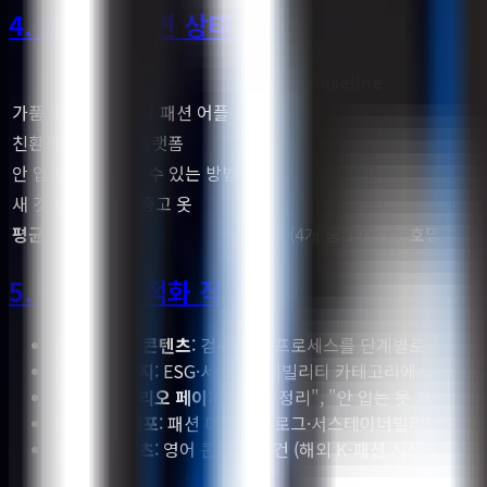
4. 초기 AI 답변 상태 (Before)
질문
Baseline
가품 이슈 없는 중고 패션 어플
32%
친환경적인 패션 플랫폼
0%
안 입는 옷 쉽게 팔 수 있는 방법
0%
새 것처럼 깨끗한 중고 옷
0%
평균
3.2%
(4개 중 1개에만 호명)
5. 수행한 최적화 작업
검수 시스템 콘텐츠
: 검수·살균 프로세스를 단계별로 설명한 
친환경 메시지
: ESG·서스테이너빌리티 카테고리에서 정의 문
사용자 시나리오 페이지
: "옷장 정리", "안 입는 옷 처분" 
외부 채널 배포
: 패션 미디어·블로그·서스테이너빌리티 디렉
글로벌 콘텐츠
: 영어 콘텐츠 12건 (해외 K-패션 시장 진입 준비