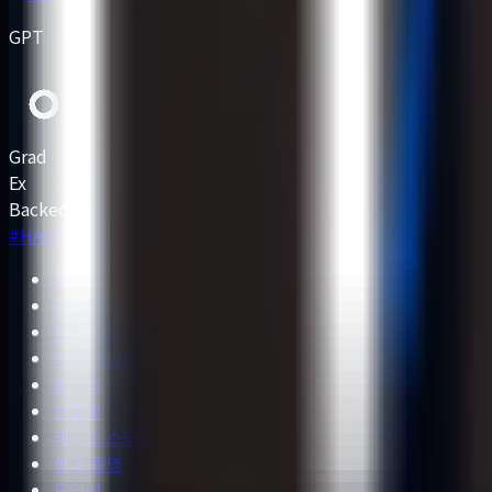
GPT
Grad
Ex
Backed by
#HASHED
서비스
가이드
인사이트
비교 가이드
용어집
산업별
케이스 스터디
성과 증명
도입사