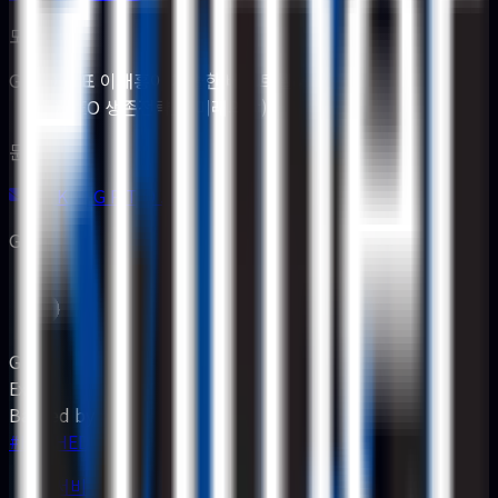
도서 안내
GPTO 대표 이재홍이 저술한 베스트셀러
「AEO·GEO 생존전략」(미래의창).
문의
A S K @ G P T O . K R
GPT
Grad
Ex
Backed by
#HASHED
서비스