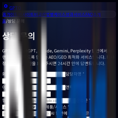
GPTO
홈
가이드
인사이트
비교
산업별
케이스
성과
서비스
FAQ
소개
홈
/
상담 문의
상담 문의
GPTO는 ChatGPT, Claude, Gemini, Perplexity 답변에서 브
랜드가 언급되도록 만드는 AEO/GEO 최적화 서비스입니다. 회사
정보와 현재 고민을 보내주시면 24시간 안에 답변드립니다.
회사명 *
담당자명 *
이메일 *
연락처
웹사이트 URL
산업군 *
주요 제품/서비스 *
AI 답변에 나오고 싶은 질문