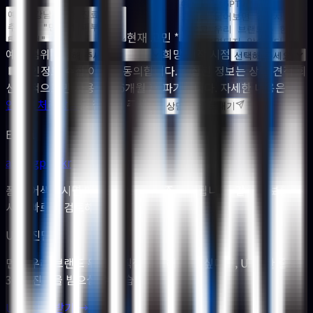
현재 고민 *
예산 범위
희망 시작 시점
개인정보 수집·이용에 동의합니다. 수집된 정보는 상담·견적 회
신 목적으로만 사용되며 6개월 후 파기됩니다. 자세한 내용은
개
인정보처리방침
을 참고해 주세요.
상담 문의 보내기
Email
ask@gpto.kr
폼이 어색하시면 메일로 바로 보내주셔도 됩니다. 같은 정보를 주
시면 빠르게 검토해 드립니다.
URL 진단
먼저 우리 브랜드 위치를 직접 확인해 보고 싶다면, URL 한 줄로
30초 진단을 받으실 수 있습니다.
URL 진단 받기 →