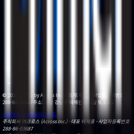
가이드
인사이트
비교 가이드
용어집
산업별
케이스 스터디
성과 증명
도입사
리소스
FAQ
회사 소개
문의
© 2026 GPTO by
Across Inc.
대표자: 이재홍
사업자등록번호:
288-86-03687
주소: 서울 강남구 테헤란로63길 9, 1801
이용약관
개인정보처리방침
주식회사 어크로스 (Across Inc.) · 대표 이재홍 · 사업자등록번호
288-86-03687