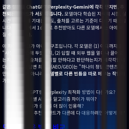
같은 질문을 ChatGPT·Perplexity·Gemini에 각각 던지면, 추
천되는 브랜드가 서로 다릅니다.
모델마다 학습된 지식의 시점, 실
시간 웹 검색에 기대는 정도, 출처를 고르는 기준이 다르기 때문입
니다. 한 모델에서 1순위로 추천받아도 다른 모델에서는 아예 빠
질 수 있습니다.
이 차이는 버그가 아니라 구조입니다. 각 모델은 (1) 어디까지를
"사실"로 학습해 두었는지, (2) 답할 때 외부 웹을 얼마나 끌어오
는지, (3) 어떤 출처를 신뢰할 만하다고 판단하는지가 제각각입니
다. 그래서 AI 답변 최적화(AEO/GEO)는 "하나의 정답 콘텐츠"를
만드는 작업이 아니라,
모델별로 다른 빈틈을 따로 메우는 작업
에
가깝습니다.
Q
1
ChatGPT랑 Perplexity 최적화 방법이 다른가요?
Q
2
플랫폼별 AI 인용 알고리즘 차이가 뭐야?
Q
3
어떤 AI가 출처를 더 많이 인용해?
Q
4
AI별로 추천 브랜드가 다른데 다 대응하려면 어떻게 해?
모델별 인용 방식 비교